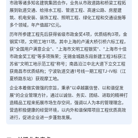
市政等诸多知名建筑集团合作，业务从市政道路和桥梁工程拓
展到轨道交通、给排水工程、管道工程、高速公路、房屋建
筑、机电安装、装饰工程、照明工程、绿化工程和交通设施等
多个领域，年产值超7亿元。
历年所参建工程先后获得省级市政金奖4项，优质结构3项，金
钢奖1项，文明工地11项。其中上海的卢浦大桥引桥六标工程，
获"全国用户满意企业"、"上海市文明工程银奖"、"上海市十佳
市政金奖工程"等多项殊荣；无锡金城路东段新建工程3标获江
苏省"文明工地示范工程"称号；南昌沿江中北大道下立交工程
获南昌市优质结构；宁波轨道交通1号线一期工程TJ-IV标（江
夏桥路东站）获观摩工地。
企业本着做实做强的宗旨，秉承"以卓越赢信誉、以和谐促发
展"的企业管理方针，通过以诚信、务实、团结、进取的精神打
造精品工程来拓展市场生存空间，强调以人为本的管理理念，
营造积极健康的经营环境，以内外和谐保障项目工程优质高效
进行，促进企业进一步蓬勃发展。