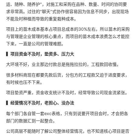
运、随种、随养护"，对施工和采购在品种、数量、时间的协同要
求非常高。过往的"聊天"式协作很容易因为信息不同步，出现现场
不能及时种植而导致的重复栽种成本。
项目上的苗木成本基本占项目总成本的30%左右，所以苗木的采购
与管理是企业管理的核心重点，而项目的苗木成本浪费怎么才能控
下来，一直是公司的管理难题。
▍项目资金不及时，垫资多、压力大
大环境不好，业主那边付款总是拖拖拉拉的，工程款回收慢。
很多材料商现在都要先款后货，分包方的工程款又迫于进度要求，
有时候也压不下来。
项目垫资严重，资金收支统计不及时，经常导致公司现金流紧张。
▍经营情况不及时，老担心、没办法
每个部门各自管一套exc表格，只有到说要开项目会时，才会把各
部门的数据汇到一起整合。
公司高层不能随时了解公司整体经营情况，也不知道核心项目是否