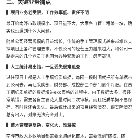
二、关键业务痛点
▍项目业务老受限，工作效率低、责任不明
最开始南晔市政规模小、项目量不大，大家各自管工程某一块，确
实也没遇到什么大问题。
随着公司经营规模的日益增长，传统的手工管理模式越来越难以支
撑项目上各种管理要求，不仅公司的经营压力越来越大，和公司一
路走来的几个老员工也因为各种繁琐的工作，怨声载道。
▍人工统计易出错，一旦丢失很难追查
过往项目上都是人工手填纸质单据，每隔一段时间就把所有单据带
到公司去，再让采购部、财务部、成控部三个部门逐个对账。在员
工把纸质单据的数据填进exc表格的过程中，由于数据太多，很经
常填错，需要各自主管花大量时间二次审核。而且纸质单据不易保
存，有时候还会丢失。最后统计出来的项目经营情况，跟实际情况
总有出入，对账无法完全对上。
▍苗木管理更复杂，变化大、难监控
南晔市政大多数项目都需要采购绿化苗木，需要做到"随挖、随